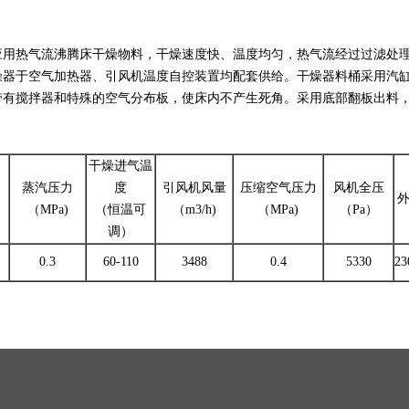
用热气流沸腾床干燥物料，干燥速度快、温度均匀，热气流经过过滤处理，
燥器于空气加热器、引风机温度自控装置均配套供给。干燥器料桶采用汽
带有搅拌器和特殊的空气分布板，使床内不产生死角。采用底部翻板出料
干燥进气温
蒸汽压力
度
引风机风量
压缩空气压力
风机全压
（MPa)
（恒温可
（m3/h)
（MPa)
（Pa）
调）
0.3
60-110
3488
0.4
5330
23