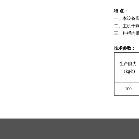
特 点：
一、本设备应
二、主机干
三、料桶内
技术参数：
生产能力
（kg/h)
100