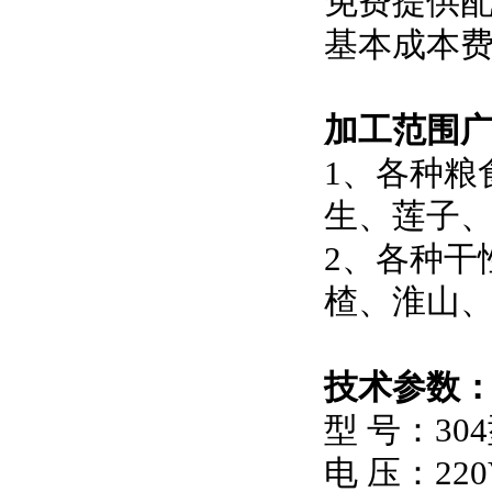
免费提供
基本成本
加工范围
1、各种粮
生、莲子
2、各种干
楂、淮山
技术参数
型 号：3
电 压：22