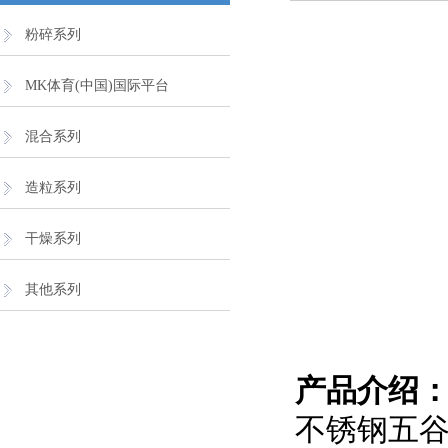
粉碎系列
MK体育(中国)国际平台
混合系列
造粒系列
干燥系列
其他系列
产品介绍
不锈钢五谷