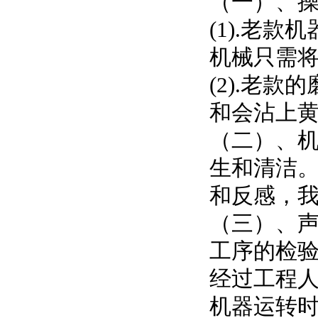
（一）、
(1).老
机械只需
(2).老
和会沾上
（二）、
生和清洁
和反感，
（三）、
工序的检
经过工程
机器运转