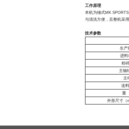
工作原理
本机为锤式MK SPO
与清洗方便，且整机采用
技术参数
生产
进料
粉
主轴转
主
送料
重
外形尺寸（m