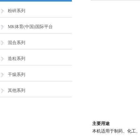
粉碎系列
MK体育(中国)国际平台
混合系列
造粒系列
干燥系列
其他系列
主要用途
本机适用于制药、化工