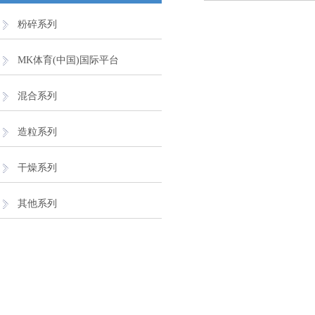
粉碎系列
MK体育(中国)国际平台
混合系列
造粒系列
干燥系列
其他系列