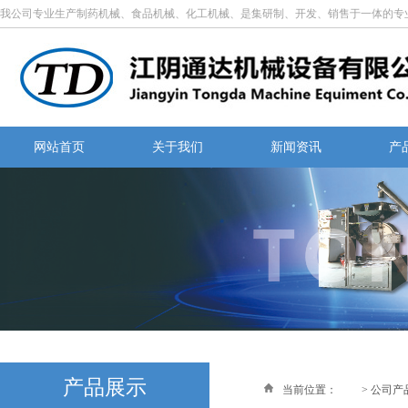
我公司专业生产制药机械、食品机械、化工机械、是集研制、开发、销售于一体的专
网站首页
关于我们
新闻资讯
产
产品展示
当前位置：
首页
> 公司产