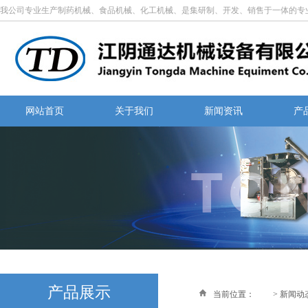
我公司专业生产制药机械、食品机械、化工机械、是集研制、开发、销售于一体的专
网站首页
关于我们
新闻资讯
产
产品展示
当前位置：
首页
> 新闻动