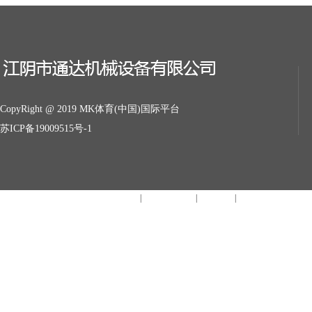
CopyRight @ 2019 MK体育(中国)国际平台
苏ICP备19009515号-1
MK网官方站网页版_MK网官方(中国)
|
开云链接官网
|
开云在线
|
开云手机官方版在