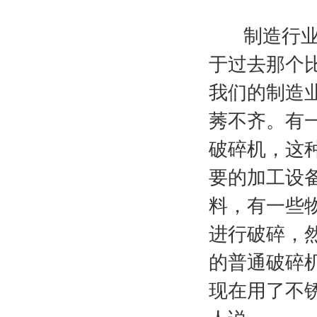
制造行
于过去那个
我们的制造
莠不齐。有
破碎机，这
要的加工设
料，有一些
进行破碎，
的普通破碎
现在用了不