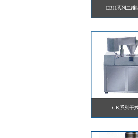
EBH系列二维
GK系列干